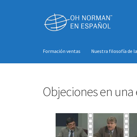
Formación ventas
Nuestra filosofía de 
Inicio
Beneficios
Excelencia en Negociación (
Objeciones en una e
Nuestra filosofía de la formación
Nuestros li