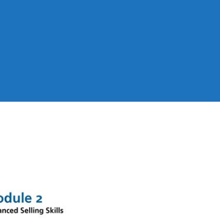
ias centradas en el cliente (M1)
(M2)
Página de ejemplo
Versiones disponibles