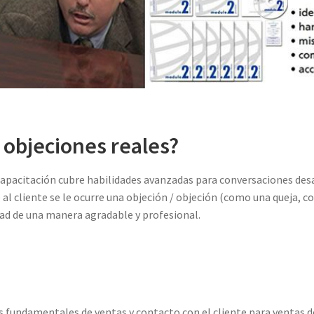
u objeciones reales?
pacitación cubre habilidades avanzadas para conversaciones desaf
ue al cliente se le ocurre una objeción / objeción (como una queja
dad de una manera agradable y profesional.
s fundamentales de ventas y contacto con el cliente para ventas 