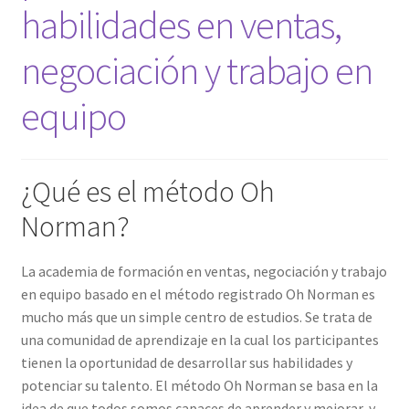
habilidades en ventas,
Nuestros productos
negociación y trabajo en
Objeciones en una entrevista de ventas (M2)
equipo
Página de ejemplo
Versiones disponibles
¿Qué es el método Oh
Norman?
La academia de formación en ventas, negociación y trabajo
en equipo basado en el método registrado Oh Norman es
mucho más que un simple centro de estudios. Se trata de
una comunidad de aprendizaje en la cual los participantes
tienen la oportunidad de desarrollar sus habilidades y
potenciar su talento. El método Oh Norman se basa en la
idea de que todos somos capaces de aprender y mejorar, y