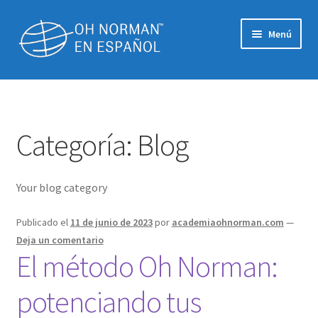
Menú
Inicio
Beneficios
Categoría:
Blog
Excelencia en Negociación (M4)
Your blog category
Habilidades sociales de un vendedor (M3)
Publicado el
11 de junio de 2023
por
academiaohnorman.com
—
Mejorar las competencias centradas en el cliente (M1)
Deja un comentario
El método Oh Norman:
Nuestra filosofía de la formación
potenciando tus
Nuestros libros